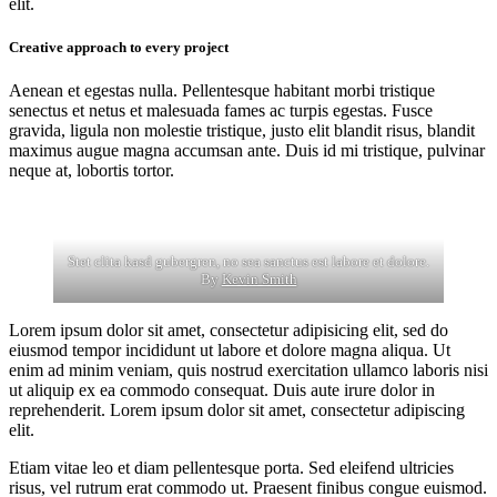
elit.
Creative approach to every project
Aenean et egestas nulla. Pellentesque habitant morbi tristique
senectus et netus et malesuada fames ac turpis egestas. Fusce
gravida, ligula non molestie tristique, justo elit blandit risus, blandit
maximus augue magna accumsan ante. Duis id mi tristique, pulvinar
neque at, lobortis tortor.
Stet clita kasd gubergren, no sea sanctus est labore et dolore.
By
Kevin Smith
Lorem ipsum dolor sit amet, consectetur adipisicing elit, sed do
eiusmod tempor incididunt ut labore et dolore magna aliqua. Ut
enim ad minim veniam, quis nostrud exercitation ullamco laboris nisi
ut aliquip ex ea commodo consequat. Duis aute irure dolor in
reprehenderit. Lorem ipsum dolor sit amet, consectetur adipiscing
elit.
Etiam vitae leo et diam pellentesque porta. Sed eleifend ultricies
risus, vel rutrum erat commodo ut. Praesent finibus congue euismod.