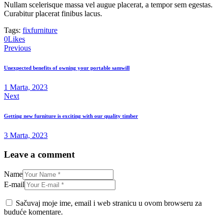
Nullam scelerisque massa vel augue placerat, a tempor sem egestas.
Curabitur placerat finibus lacus.
Tags:
fix
furniture
0
Likes
Navigacija
Previous
članaka
Unexpected benefits of owning your portable samwill
1 Marta, 2023
Next
Getting new furniture is exciting with our quality timber
3 Marta, 2023
Leave a comment
Name
E-mail
Sačuvaj moje ime, email i web stranicu u ovom browseru za
buduće komentare.