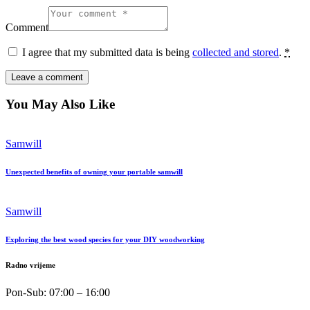
Comment
I agree that my submitted data is being
collected and stored
.
*
You May Also Like
Samwill
Unexpected benefits of owning your portable samwill
Samwill
Exploring the best wood species for your DIY woodworking
Radno vrijeme
Pon-Sub: 07:00 – 16:00