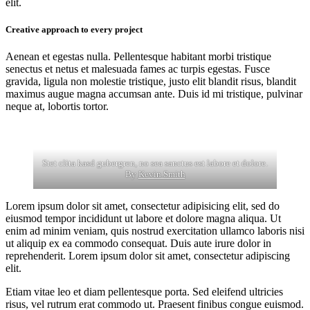
elit.
Creative approach to every project
Aenean et egestas nulla. Pellentesque habitant morbi tristique
senectus et netus et malesuada fames ac turpis egestas. Fusce
gravida, ligula non molestie tristique, justo elit blandit risus, blandit
maximus augue magna accumsan ante. Duis id mi tristique, pulvinar
neque at, lobortis tortor.
Stet clita kasd gubergren, no sea sanctus est labore et dolore.
By
Kevin Smith
Lorem ipsum dolor sit amet, consectetur adipisicing elit, sed do
eiusmod tempor incididunt ut labore et dolore magna aliqua. Ut
enim ad minim veniam, quis nostrud exercitation ullamco laboris nisi
ut aliquip ex ea commodo consequat. Duis aute irure dolor in
reprehenderit. Lorem ipsum dolor sit amet, consectetur adipiscing
elit.
Etiam vitae leo et diam pellentesque porta. Sed eleifend ultricies
risus, vel rutrum erat commodo ut. Praesent finibus congue euismod.