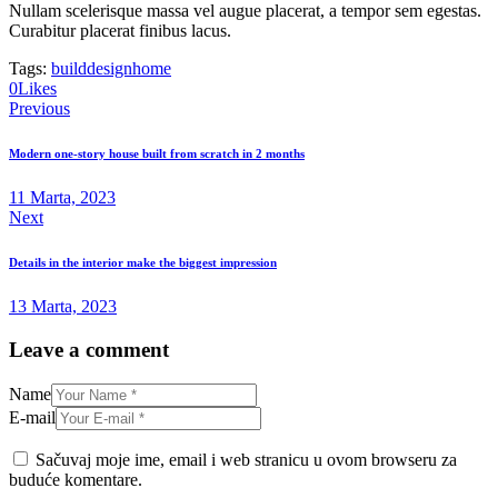
Nullam scelerisque massa vel augue placerat, a tempor sem egestas.
Curabitur placerat finibus lacus.
Tags:
build
design
home
0
Likes
Navigacija
Previous
članaka
Modern one-story house built from scratch in 2 months
11 Marta, 2023
Next
Details in the interior make the biggest impression
13 Marta, 2023
Leave a comment
Name
E-mail
Sačuvaj moje ime, email i web stranicu u ovom browseru za
buduće komentare.