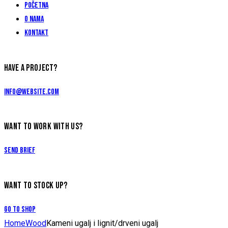
Početna
O nama
Kontakt
HAVE A PROJECT?
info@website.com
WANT TO WORK WITH US?
Send Brief
WANT TO STOCK UP?
Go to Shop
Home
Wood
Kameni ugalj i lignit/drveni ugalj